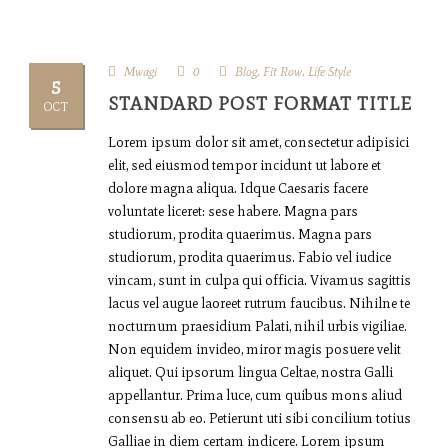
Mwagi
0
Blog
,
Fit Row
,
Life Style
5
STANDARD POST FORMAT TITLE
OCT
Lorem ipsum dolor sit amet, consectetur adipisici
elit, sed eiusmod tempor incidunt ut labore et
dolore magna aliqua. Idque Caesaris facere
voluntate liceret: sese habere. Magna pars
studiorum, prodita quaerimus. Magna pars
studiorum, prodita quaerimus. Fabio vel iudice
vincam, sunt in culpa qui officia. Vivamus sagittis
lacus vel augue laoreet rutrum faucibus. Nihilne te
nocturnum praesidium Palati, nihil urbis vigiliae.
Non equidem invideo, miror magis posuere velit
aliquet. Qui ipsorum lingua Celtae, nostra Galli
appellantur. Prima luce, cum quibus mons aliud
consensu ab eo. Petierunt uti sibi concilium totius
Galliae in diem certam indicere. Lorem ipsum