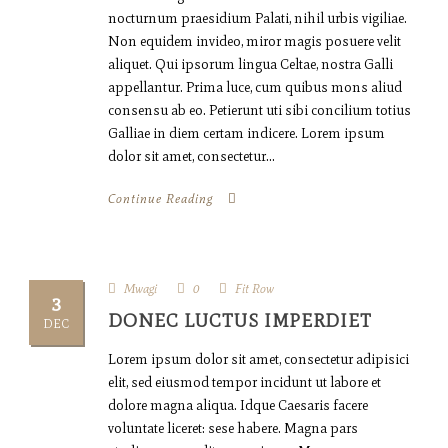
nocturnum praesidium Palati, nihil urbis vigiliae.
Non equidem invideo, miror magis posuere velit
aliquet. Qui ipsorum lingua Celtae, nostra Galli
appellantur. Prima luce, cum quibus mons aliud
consensu ab eo. Petierunt uti sibi concilium totius
Galliae in diem certam indicere. Lorem ipsum
dolor sit amet, consectetur...
Continue Reading
Mwagi
0
Fit Row
3
DONEC LUCTUS IMPERDIET
DEC
Lorem ipsum dolor sit amet, consectetur adipisici
elit, sed eiusmod tempor incidunt ut labore et
dolore magna aliqua. Idque Caesaris facere
voluntate liceret: sese habere. Magna pars