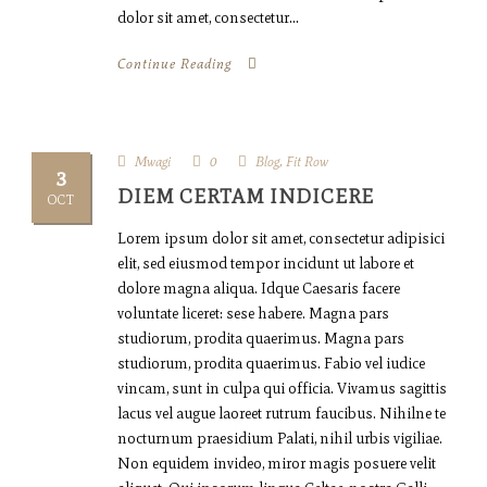
dolor sit amet, consectetur...
Continue Reading
Mwagi
0
Blog
,
Fit Row
3
DIEM CERTAM INDICERE
OCT
Lorem ipsum dolor sit amet, consectetur adipisici
elit, sed eiusmod tempor incidunt ut labore et
dolore magna aliqua. Idque Caesaris facere
voluntate liceret: sese habere. Magna pars
studiorum, prodita quaerimus. Magna pars
studiorum, prodita quaerimus. Fabio vel iudice
vincam, sunt in culpa qui officia. Vivamus sagittis
lacus vel augue laoreet rutrum faucibus. Nihilne te
nocturnum praesidium Palati, nihil urbis vigiliae.
Non equidem invideo, miror magis posuere velit