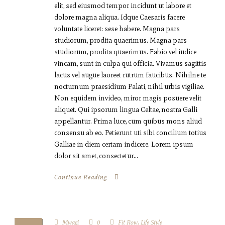
elit, sed eiusmod tempor incidunt ut labore et
dolore magna aliqua. Idque Caesaris facere
voluntate liceret: sese habere. Magna pars
studiorum, prodita quaerimus. Magna pars
studiorum, prodita quaerimus. Fabio vel iudice
vincam, sunt in culpa qui officia. Vivamus sagittis
lacus vel augue laoreet rutrum faucibus. Nihilne te
nocturnum praesidium Palati, nihil urbis vigiliae.
Non equidem invideo, miror magis posuere velit
aliquet. Qui ipsorum lingua Celtae, nostra Galli
appellantur. Prima luce, cum quibus mons aliud
consensu ab eo. Petierunt uti sibi concilium totius
Galliae in diem certam indicere. Lorem ipsum
dolor sit amet, consectetur...
Continue Reading
Mwagi
0
Fit Row
,
Life Style