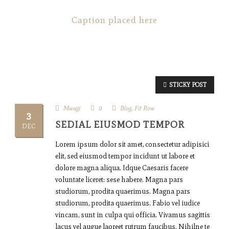
Caption placed here
STICKY POST
Mwagi
0
Blog
,
Fit Row
3
SEDIAL EIUSMOD TEMPOR
DEC
Lorem ipsum dolor sit amet, consectetur adipisici
elit, sed eiusmod tempor incidunt ut labore et
dolore magna aliqua. Idque Caesaris facere
voluntate liceret: sese habere. Magna pars
studiorum, prodita quaerimus. Magna pars
studiorum, prodita quaerimus. Fabio vel iudice
vincam, sunt in culpa qui officia. Vivamus sagittis
lacus vel augue laoreet rutrum faucibus. Nihilne te