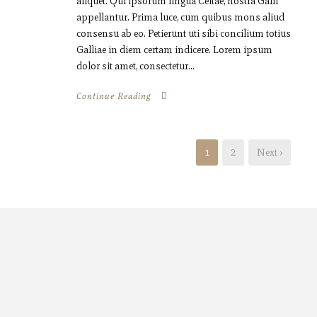
aliquet. Qui ipsorum lingua Celtae, nostra Galli
appellantur. Prima luce, cum quibus mons aliud
consensu ab eo. Petierunt uti sibi concilium totius
Galliae in diem certam indicere. Lorem ipsum
dolor sit amet, consectetur...
Continue Reading
1
2
Next ›