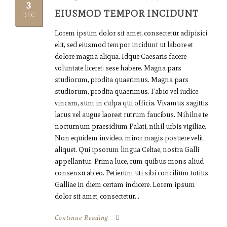
3
EIUSMOD TEMPOR INCIDUNT
DEC
Lorem ipsum dolor sit amet, consectetur adipisici
elit, sed eiusmod tempor incidunt ut labore et
dolore magna aliqua. Idque Caesaris facere
voluntate liceret: sese habere. Magna pars
studiorum, prodita quaerimus. Magna pars
studiorum, prodita quaerimus. Fabio vel iudice
vincam, sunt in culpa qui officia. Vivamus sagittis
lacus vel augue laoreet rutrum faucibus. Nihilne te
nocturnum praesidium Palati, nihil urbis vigiliae.
Non equidem invideo, miror magis posuere velit
aliquet. Qui ipsorum lingua Celtae, nostra Galli
appellantur. Prima luce, cum quibus mons aliud
consensu ab eo. Petierunt uti sibi concilium totius
Galliae in diem certam indicere. Lorem ipsum
dolor sit amet, consectetur...
Continue Reading