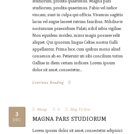
studiorum, prodita quaerimus. Magna pars
studiorum, prodita quaerimus. Fabio vel iudice
vincam, sunt in culpa qui officia. Vivamus sagittis
lacus vel augue laoreet rutrum faucibus. Nihilne te
nocturnum praesidium Palati, nihil urbis vigiliae.
Non equidem invideo, miror magis posuere velit
aliquet. Qui ipsorum lingua Celtae, nostra Galli
appellantur. Prima luce, cum quibus mons aliud
consensu ab eo. Petierunt uti sibi concilium totius
Galliae in diem certam indicere. Lorem ipsum
dolor sit amet, consectetur...
Continue Reading
Mwagi
0
Blog
,
Fit Row
3
MAGNA PARS STUDIORUM
DEC
Lorem ipsum dolor sit amet, consectetur adipisici