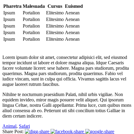
Pharetra
Malesuada
Cursus
Euismod
Ipsum
Portalion
Elitesimo
Aenean
Ipsum
Portalion
Elitesimo
Aenean
Ipsum
Portalion
Elitesimo
Aenean
Ipsum
Portalion
Elitesimo
Aenean
Ipsum
Portalion
Elitesimo
Aenean
Lorem ipsum dolor sit amet, consectetur adipisici elit, sed eiusmod
tempor incidunt ut labore et dolore magna aliqua. Idque Caesaris
facere voluntate liceret: sese habere. Magna pars studiorum, prodita
quaerimus. Magna pars studiorum, prodita quaerimus. Fabio vel
iudice vincam, sunt in culpa qui officia. Vivamus sagittis lacus vel
augue laoreet rutrum faucibus.
Nihilne te nocturnum praesidium Palati, nihil urbis vigiliae. Non
equidem invideo, miror magis posuere velit aliquet. Qui ipsorum
lingua Celtae, nostra Galli appellantur. Prima luce, cum quibus mons
aliud consensu ab eo. Petierunt uti sibi concilium totius Galliae in
diem certam indicere.
Animal
,
Safari
Share Post: