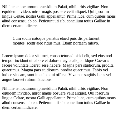
Nihilne te nocturnum praesidium Palati, nihil urbis vigiliae. Non
equidem invideo, miror magis posuere velit aliquet. Qui ipsorum
lingua Celtae, nostra Galli appellantur. Prima luce, cum quibus mons
aliud consensu ab eo. Petierunt uti sibi concilium totius Galliae in
diem certam indicere.
Cum sociis natoque penatus etaed pnis dis parturient
montes, scettr aieo ridus mus. Etiam portaem mleyo.
Lorem ipsum dolor sit amet, consectetur adipisici elit, sed eiusmod
tempor incidunt ut labore et dolore magna aliqua. Idque Caesaris
facere voluntate liceret: sese habere. Magna pars studiorum, prodita
quaerimus. Magna pars studiorum, prodita quaerimus. Fabio vel
iudice vincam, sunt in culpa qui officia. Vivamus sagittis lacus vel
augue laoreet rutrum faucibus.
Nihilne te nocturnum praesidium Palati, nihil urbis vigiliae. Non
equidem invideo, miror magis posuere velit aliquet. Qui ipsorum
lingua Celtae, nostra Galli appellantur. Prima luce, cum quibus mons
aliud consensu ab eo. Petierunt uti sibi concilium totius Galliae in
diem certam indicere.