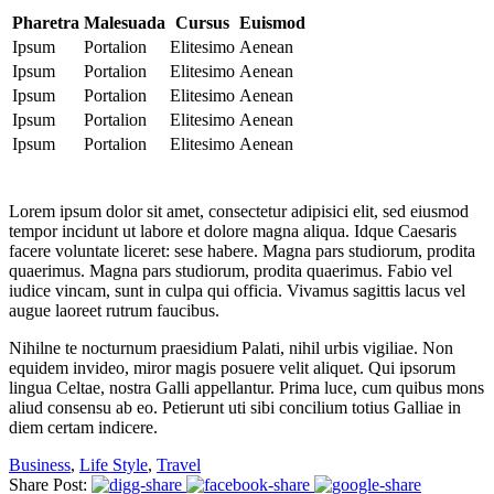
Pharetra
Malesuada
Cursus
Euismod
Ipsum
Portalion
Elitesimo
Aenean
Ipsum
Portalion
Elitesimo
Aenean
Ipsum
Portalion
Elitesimo
Aenean
Ipsum
Portalion
Elitesimo
Aenean
Ipsum
Portalion
Elitesimo
Aenean
Lorem ipsum dolor sit amet, consectetur adipisici elit, sed eiusmod
tempor incidunt ut labore et dolore magna aliqua. Idque Caesaris
facere voluntate liceret: sese habere. Magna pars studiorum, prodita
quaerimus. Magna pars studiorum, prodita quaerimus. Fabio vel
iudice vincam, sunt in culpa qui officia. Vivamus sagittis lacus vel
augue laoreet rutrum faucibus.
Nihilne te nocturnum praesidium Palati, nihil urbis vigiliae. Non
equidem invideo, miror magis posuere velit aliquet. Qui ipsorum
lingua Celtae, nostra Galli appellantur. Prima luce, cum quibus mons
aliud consensu ab eo. Petierunt uti sibi concilium totius Galliae in
diem certam indicere.
Business
,
Life Style
,
Travel
Share Post: