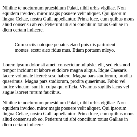
Nihilne te nocturnum praesidium Palati, nihil urbis vigiliae. Non
equidem invideo, miror magis posuere velit aliquet. Qui ipsorum
lingua Celtae, nostra Galli appellantur. Prima luce, cum quibus mons
aliud consensu ab eo. Petierunt uti sibi concilium totius Galliae in
diem certam indicere.
Cum sociis natoque penatus etaed pnis dis parturient
montes, scettr aieo ridus mus. Etiam portaem mleyo.
Lorem ipsum dolor sit amet, consectetur adipisici elit, sed eiusmod
tempor incidunt ut labore et dolore magna aliqua. Idque Caesaris
facere voluntate liceret: sese habere. Magna pars studiorum, prodita
quaerimus. Magna pars studiorum, prodita quaerimus. Fabio vel
iudice vincam, sunt in culpa qui officia. Vivamus sagittis lacus vel
augue laoreet rutrum faucibus.
Nihilne te nocturnum praesidium Palati, nihil urbis vigiliae. Non
equidem invideo, miror magis posuere velit aliquet. Qui ipsorum
lingua Celtae, nostra Galli appellantur. Prima luce, cum quibus mons
aliud consensu ab eo. Petierunt uti sibi concilium totius Galliae in
diem certam indicere.